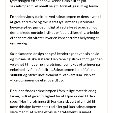
lysretningen efter behov. Denne fleksibilitet gør
sakselampen til et ideelt valg til forskellige rum og formål.
En anden vigtig funktion ved sakselampen er dens evne til
at give et direkte og fokuseret lys. Armens justerbare
bevægelighed gør det muligt at rette lyset præcist mod
det ønskede område, hvilket er ideelt til læsning, arbejde
eller andre aktiviteter, hvor en koncentreret belysning er
nødvendig.
Sakselampens design er også kendetegnet ved sin enkle
og minimalistiske æstetik. Den rene og slanke form gør den
velegnet til moderne indretning, hvor fokus ofte ligger på
enkelhed og funktionalitet. Sakselampen kan tilføje et
stilfuldt og strømlinet element til ethvert rum uden at
virke dominerende eller overdådig.
Desuden findes sakselampen i forskellige materialer og
farver, hvilket giver mulighed for at tilpasse den til den
specifikke indretningsstil. Fra klassisk sort eller hvid til
mere dristige farver som rød eller gul, kan sakselampen
være med til at skabe et visuelt statement i rummet.