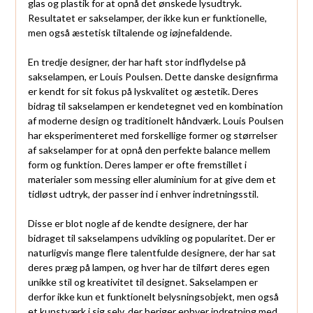
glas og plastik for at opnå det ønskede lysudtryk.
Resultatet er sakselamper, der ikke kun er funktionelle,
men også æstetisk tiltalende og iøjnefaldende.
En tredje designer, der har haft stor indflydelse på
sakselampen, er Louis Poulsen. Dette danske designfirma
er kendt for sit fokus på lyskvalitet og æstetik. Deres
bidrag til sakselampen er kendetegnet ved en kombination
af moderne design og traditionelt håndværk. Louis Poulsen
har eksperimenteret med forskellige former og størrelser
af sakselamper for at opnå den perfekte balance mellem
form og funktion. Deres lamper er ofte fremstillet i
materialer som messing eller aluminium for at give dem et
tidløst udtryk, der passer ind i enhver indretningsstil.
Disse er blot nogle af de kendte designere, der har
bidraget til sakselampens udvikling og popularitet. Der er
naturligvis mange flere talentfulde designere, der har sat
deres præg på lampen, og hver har de tilført deres egen
unikke stil og kreativitet til designet. Sakselampen er
derfor ikke kun et funktionelt belysningsobjekt, men også
et kunstværk i sig selv, der beriger enhver indretning med