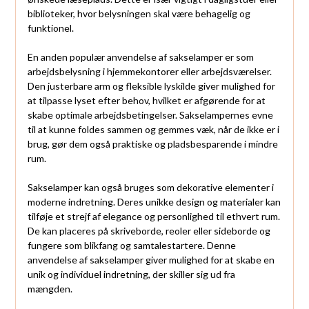
biblioteker, hvor belysningen skal være behagelig og
funktionel.
En anden populær anvendelse af sakselamper er som
arbejdsbelysning i hjemmekontorer eller arbejdsværelser.
Den justerbare arm og fleksible lyskilde giver mulighed for
at tilpasse lyset efter behov, hvilket er afgørende for at
skabe optimale arbejdsbetingelser. Sakselampernes evne
til at kunne foldes sammen og gemmes væk, når de ikke er i
brug, gør dem også praktiske og pladsbesparende i mindre
rum.
Sakselamper kan også bruges som dekorative elementer i
moderne indretning. Deres unikke design og materialer kan
tilføje et strejf af elegance og personlighed til ethvert rum.
De kan placeres på skriveborde, reoler eller sideborde og
fungere som blikfang og samtalestartere. Denne
anvendelse af sakselamper giver mulighed for at skabe en
unik og individuel indretning, der skiller sig ud fra
mængden.