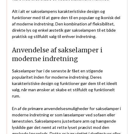
Alt i alt er sakselampens karakteristiske design og
funktioner med til at gøre den til en populær og ikonisk del
af moderne indretning. Den kombination af fleksibilitet,
direkte lys og enkel æstetik gør sakselampen til et både
praktisk og stilfuldt valg til enhver indretning.
Anvendelse af sakselamper i
moderne indretning
Sakselamper har i de seneste år fået en stigende
popularitet inden for moderne indretning. Deres
karakteristiske design og funktioner gør dem til et ideelt
valg, når man ønsker at skabe et stilfuldt og funktionelt
rum.
En af de primære anvendelsesmuligheder for sakselamper i
moderne indretning er som læselamper ved sofaen eller
lænestolen. Sakselampens justerbare arm og hængende
lyskilde gør det nemt at rette lyset præcist mod den
ønskede læseplads. Dette er især vigtigt i dagligstuer eller