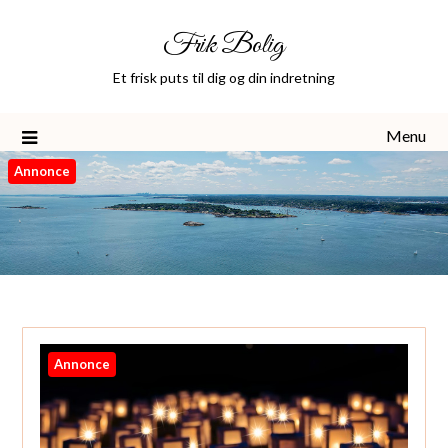
Skip
Frik Bolig
to
content
Et frisk puts til dig og din indretning
Menu
Annonce
Annonce