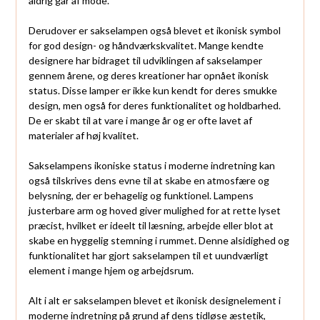
aldrig går af mode.
Derudover er sakselampen også blevet et ikonisk symbol
for god design- og håndværkskvalitet. Mange kendte
designere har bidraget til udviklingen af sakselamper
gennem årene, og deres kreationer har opnået ikonisk
status. Disse lamper er ikke kun kendt for deres smukke
design, men også for deres funktionalitet og holdbarhed.
De er skabt til at vare i mange år og er ofte lavet af
materialer af høj kvalitet.
Sakselampens ikoniske status i moderne indretning kan
også tilskrives dens evne til at skabe en atmosfære og
belysning, der er behagelig og funktionel. Lampens
justerbare arm og hoved giver mulighed for at rette lyset
præcist, hvilket er ideelt til læsning, arbejde eller blot at
skabe en hyggelig stemning i rummet. Denne alsidighed og
funktionalitet har gjort sakselampen til et uundværligt
element i mange hjem og arbejdsrum.
Alt i alt er sakselampen blevet et ikonisk designelement i
moderne indretning på grund af dens tidløse æstetik,