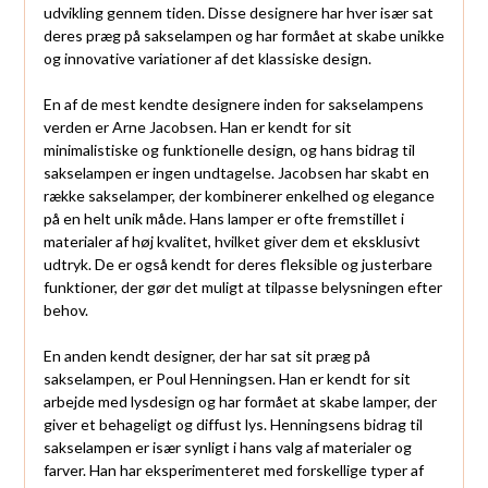
udvikling gennem tiden. Disse designere har hver især sat
deres præg på sakselampen og har formået at skabe unikke
og innovative variationer af det klassiske design.
En af de mest kendte designere inden for sakselampens
verden er Arne Jacobsen. Han er kendt for sit
minimalistiske og funktionelle design, og hans bidrag til
sakselampen er ingen undtagelse. Jacobsen har skabt en
række sakselamper, der kombinerer enkelhed og elegance
på en helt unik måde. Hans lamper er ofte fremstillet i
materialer af høj kvalitet, hvilket giver dem et eksklusivt
udtryk. De er også kendt for deres fleksible og justerbare
funktioner, der gør det muligt at tilpasse belysningen efter
behov.
En anden kendt designer, der har sat sit præg på
sakselampen, er Poul Henningsen. Han er kendt for sit
arbejde med lysdesign og har formået at skabe lamper, der
giver et behageligt og diffust lys. Henningsens bidrag til
sakselampen er især synligt i hans valg af materialer og
farver. Han har eksperimenteret med forskellige typer af