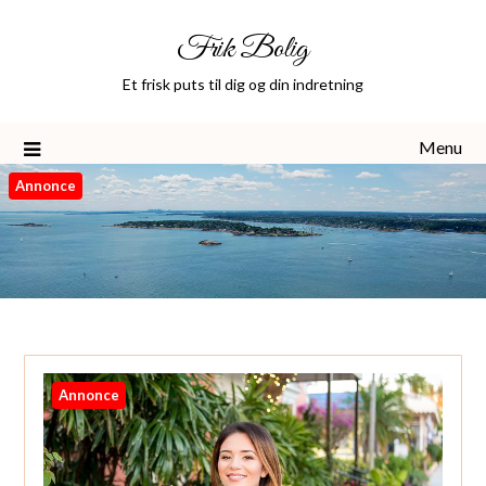
Skip
Frik Bolig
to
content
Et frisk puts til dig og din indretning
Menu
Annonce
Annonce