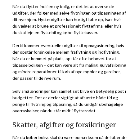
Når du flytter ind i en ny bolig, er det let at overse de
udgifter, der følger med selve flytningen og tilpasningen af
dit nye hjem. Flytteudgifter kan hurtigt løbe op, især hvis
du vælger at bruge et professionelt flyttefirma, eller hvis
du skal leje en flyttebil og købe flyttekasser.
Dertil kommer eventuelle udgifter til opmagasinering, hvis
der opstår forsinkelse mellem fraflytning og indflytning.
Når du er kommet på plads, opstår ofte behovet for at
tilpasse boligen – det kan være alt fra maling, gulvafslibning
og mindre reparationer til køb af nye møbler og gardiner,
der passer til de nye rum.
Selv små ændringer kan samlet set blive en betydelig post i
budgettet. Det er derfor vigtigt at afsætte både tid og
penge til flytning og tilpasning, så du undgår ubehagelige
overraskelser, når du står midt i flytterodet.
Skatter, afgifter og forsikringer
Når du køber bolig, skal du være opmærksom på de løbende