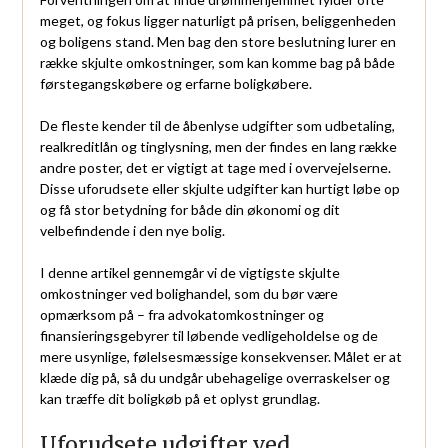
meget, og fokus ligger naturligt på prisen, beliggenheden
og boligens stand. Men bag den store beslutning lurer en
række skjulte omkostninger, som kan komme bag på både
førstegangskøbere og erfarne boligkøbere.
De fleste kender til de åbenlyse udgifter som udbetaling,
realkreditlån og tinglysning, men der findes en lang række
andre poster, det er vigtigt at tage med i overvejelserne.
Disse uforudsete eller skjulte udgifter kan hurtigt løbe op
og få stor betydning for både din økonomi og dit
velbefindende i den nye bolig.
I denne artikel gennemgår vi de vigtigste skjulte
omkostninger ved bolighandel, som du bør være
opmærksom på – fra advokatomkostninger og
finansieringsgebyrer til løbende vedligeholdelse og de
mere usynlige, følelsesmæssige konsekvenser. Målet er at
klæde dig på, så du undgår ubehagelige overraskelser og
kan træffe dit boligkøb på et oplyst grundlag.
Uforudsete udgifter ved