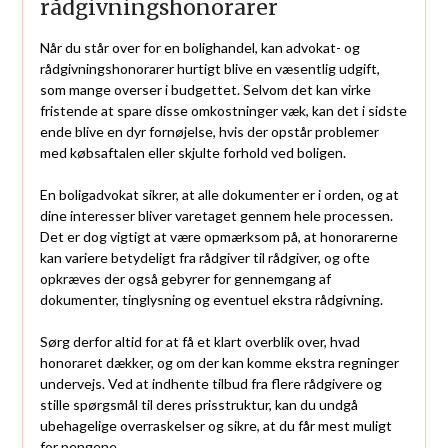
rådgivningshonorarer
Når du står over for en bolighandel, kan advokat- og
rådgivningshonorarer hurtigt blive en væsentlig udgift,
som mange overser i budgettet. Selvom det kan virke
fristende at spare disse omkostninger væk, kan det i sidste
ende blive en dyr fornøjelse, hvis der opstår problemer
med købsaftalen eller skjulte forhold ved boligen.
En boligadvokat sikrer, at alle dokumenter er i orden, og at
dine interesser bliver varetaget gennem hele processen.
Det er dog vigtigt at være opmærksom på, at honorarerne
kan variere betydeligt fra rådgiver til rådgiver, og ofte
opkræves der også gebyrer for gennemgang af
dokumenter, tinglysning og eventuel ekstra rådgivning.
Sørg derfor altid for at få et klart overblik over, hvad
honoraret dækker, og om der kan komme ekstra regninger
undervejs. Ved at indhente tilbud fra flere rådgivere og
stille spørgsmål til deres prisstruktur, kan du undgå
ubehagelige overraskelser og sikre, at du får mest muligt
for pengene.