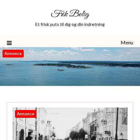
Skip
Frik Bolig
to
content
Et frisk puts til dig og din indretning
Menu
Annonce
Annonce