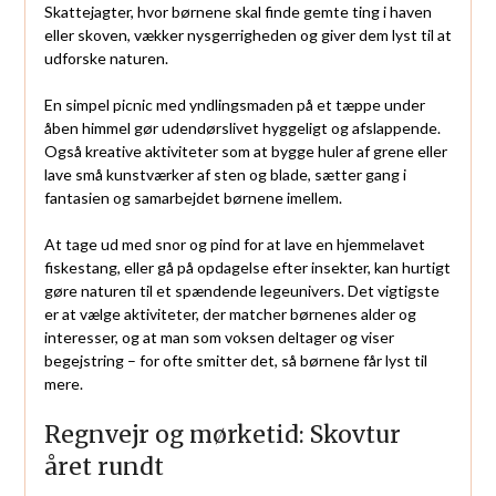
Skattejagter, hvor børnene skal finde gemte ting i haven
eller skoven, vækker nysgerrigheden og giver dem lyst til at
udforske naturen.
En simpel picnic med yndlingsmaden på et tæppe under
åben himmel gør udendørslivet hyggeligt og afslappende.
Også kreative aktiviteter som at bygge huler af grene eller
lave små kunstværker af sten og blade, sætter gang i
fantasien og samarbejdet børnene imellem.
At tage ud med snor og pind for at lave en hjemmelavet
fiskestang, eller gå på opdagelse efter insekter, kan hurtigt
gøre naturen til et spændende legeunivers. Det vigtigste
er at vælge aktiviteter, der matcher børnenes alder og
interesser, og at man som voksen deltager og viser
begejstring – for ofte smitter det, så børnene får lyst til
mere.
Regnvejr og mørketid: Skovtur
året rundt