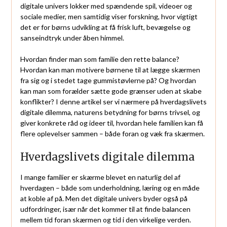
digitale univers lokker med spændende spil, videoer og
sociale medier, men samtidig viser forskning, hvor vigtigt
det er for børns udvikling at få frisk luft, bevægelse og
sanseindtryk under åben himmel.
Hvordan finder man som familie den rette balance?
Hvordan kan man motivere børnene til at lægge skærmen
fra sig og i stedet tage gummistøvlerne på? Og hvordan
kan man som forælder sætte gode grænser uden at skabe
konflikter? I denne artikel ser vi nærmere på hverdagslivets
digitale dilemma, naturens betydning for børns trivsel, og
giver konkrete råd og ideer til, hvordan hele familien kan få
flere oplevelser sammen – både foran og væk fra skærmen.
Hverdagslivets digitale dilemma
I mange familier er skærme blevet en naturlig del af
hverdagen – både som underholdning, læring og en måde
at koble af på. Men det digitale univers byder også på
udfordringer, især når det kommer til at finde balancen
mellem tid foran skærmen og tid i den virkelige verden.