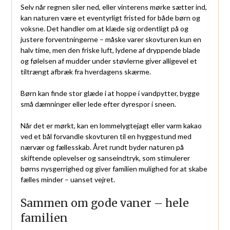
Selv når regnen siler ned, eller vinterens mørke sætter ind,
kan naturen være et eventyrligt fristed for både børn og
voksne. Det handler om at klæde sig ordentligt på og
justere forventningerne – måske varer skovturen kun en
halv time, men den friske luft, lydene af dryppende blade
og følelsen af mudder under støvlerne giver alligevel et
tiltrængt afbræk fra hverdagens skærme.
Børn kan finde stor glæde i at hoppe i vandpytter, bygge
små dæmninger eller lede efter dyrespor i sneen.
Når det er mørkt, kan en lommelygtejagt eller varm kakao
ved et bål forvandle skovturen til en hyggestund med
nærvær og fællesskab. Året rundt byder naturen på
skiftende oplevelser og sanseindtryk, som stimulerer
børns nysgerrighed og giver familien mulighed for at skabe
fælles minder – uanset vejret.
Sammen om gode vaner – hele
familien