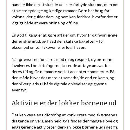
handler ikke om at skælde ud eller forbyde skærme, men om
at sætte tydelige og kærlige rammer. Børn har brug for
voksne, der guider dem, og som kan forklare, hvorfor det er
vigtigt både at være online og offline.
En god tilgang er at gøre aftaler om, hvornår og hvor længe
der er skærmtid, og hvad der skal ske bagefter – for
eksempel en tur i skoven eller leg i haven.
Når grænserne forklares med ro og respekt, og børnene
involveres i beslutningerne, lærer de at tage ansvar for
deres tid og får nemmere ved at acceptere rammerne. På
den måde bliver det mere et samarbejde end en kamp, og
der bliver plads til både digitale oplevelser og grønne
eventyr.
Aktiviteter der lokker børnene ud
Det kan være en udfordring at konkurrere med skærmenes
dragende univers, men heldigvis findes der mange sjove og
engagerende aktiviteter, der kan lokke børnene ud i det fri.