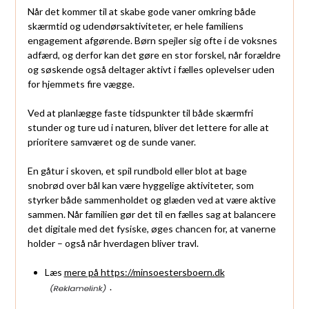
Når det kommer til at skabe gode vaner omkring både
skærmtid og udendørsaktiviteter, er hele familiens
engagement afgørende. Børn spejler sig ofte i de voksnes
adfærd, og derfor kan det gøre en stor forskel, når forældre
og søskende også deltager aktivt i fælles oplevelser uden
for hjemmets fire vægge.
Ved at planlægge faste tidspunkter til både skærmfri
stunder og ture ud i naturen, bliver det lettere for alle at
prioritere samværet og de sunde vaner.
En gåtur i skoven, et spil rundbold eller blot at bage
snobrød over bål kan være hyggelige aktiviteter, som
styrker både sammenholdet og glæden ved at være aktive
sammen. Når familien gør det til en fælles sag at balancere
det digitale med det fysiske, øges chancen for, at vanerne
holder – også når hverdagen bliver travl.
Læs
mere på https://minsoestersboern.dk
.