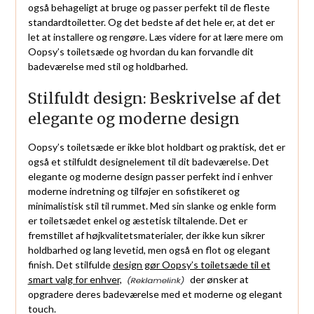
også behageligt at bruge og passer perfekt til de fleste
standardtoiletter. Og det bedste af det hele er, at det er
let at installere og rengøre. Læs videre for at lære mere om
Oopsy’s toiletsæde og hvordan du kan forvandle dit
badeværelse med stil og holdbarhed.
Stilfuldt design: Beskrivelse af det
elegante og moderne design
Oopsy’s toiletsæde er ikke blot holdbart og praktisk, det er
også et stilfuldt designelement til dit badeværelse. Det
elegante og moderne design passer perfekt ind i enhver
moderne indretning og tilføjer en sofistikeret og
minimalistisk stil til rummet. Med sin slanke og enkle form
er toiletsædet enkel og æstetisk tiltalende. Det er
fremstillet af højkvalitetsmaterialer, der ikke kun sikrer
holdbarhed og lang levetid, men også en flot og elegant
finish. Det stilfulde
design gør Oopsy’s toiletsæde til et
smart valg for enhver,
der ønsker at
opgradere deres badeværelse med et moderne og elegant
touch.