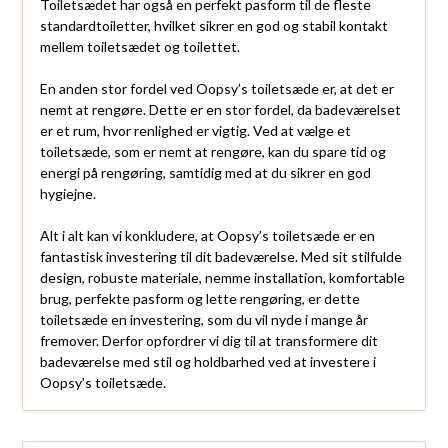
Toiletsædet har også en perfekt pasform til de fleste
standardtoiletter, hvilket sikrer en god og stabil kontakt
mellem toiletsædet og toilettet.
En anden stor fordel ved Oopsy’s toiletsæde er, at det er
nemt at rengøre. Dette er en stor fordel, da badeværelset
er et rum, hvor renlighed er vigtig. Ved at vælge et
toiletsæde, som er nemt at rengøre, kan du spare tid og
energi på rengøring, samtidig med at du sikrer en god
hygiejne.
Alt i alt kan vi konkludere, at Oopsy’s toiletsæde er en
fantastisk investering til dit badeværelse. Med sit stilfulde
design, robuste materiale, nemme installation, komfortable
brug, perfekte pasform og lette rengøring, er dette
toiletsæde en investering, som du vil nyde i mange år
fremover. Derfor opfordrer vi dig til at transformere dit
badeværelse med stil og holdbarhed ved at investere i
Oopsy’s toiletsæde.