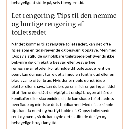
behageligt at sidde på, selv i længere tid.
Let rengøring: Tips til den nemme
og hurtige rengøring af
toiletsædet
Når det kommer til at rengøre toiletsædet, kan det ofte
føles som en tidskrævende og besværlig opgave. Men med
Oopsy’s stilfulde og holdbare toiletsæde behøver du ikke
bekymre dig om ekstra besvær eller besværlige
rengøringsmetoder. For at holde dit toiletsæde rent og
pænt kan du nemt tørre det af med en fugtig klud eller en
blød svamp efter brug. Hvis der er nogle genstridige
pletter eller snavs, kan du bruge en mild rengøringsmiddel
til at fjerne dem. Det er vigtigt at undgå brugen af hårde
kemikalier eller skuremidler, da de kan skade toiletsædets
overflade og mindske dets holdbarhed. Med disse simple
tips kan du nemt og hurtigt holde dit Oopsy toiletsæde
rent og pænt, så du kan nyde dets stilfulde design og
behagelige brug i lang tid.