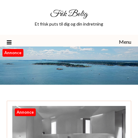
Skip
Frik Bolig
to
content
Et frisk puts til dig og din indretning
Menu
Annonce
Annonce