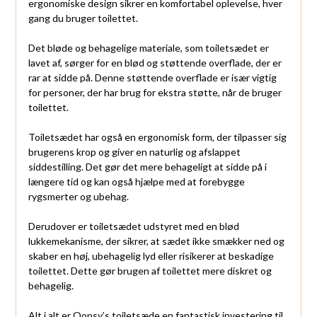
ergonomiske design sikrer en komfortabel oplevelse, hver
gang du bruger toilettet.
Det bløde og behagelige materiale, som toiletsædet er
lavet af, sørger for en blød og støttende overflade, der er
rar at sidde på. Denne støttende overflade er især vigtig
for personer, der har brug for ekstra støtte, når de bruger
toilettet.
Toiletsædet har også en ergonomisk form, der tilpasser sig
brugerens krop og giver en naturlig og afslappet
siddestilling. Det gør det mere behageligt at sidde på i
længere tid og kan også hjælpe med at forebygge
rygsmerter og ubehag.
Derudover er toiletsædet udstyret med en blød
lukkemekanisme, der sikrer, at sædet ikke smækker ned og
skaber en høj, ubehagelig lyd eller risikerer at beskadige
toilettet. Dette gør brugen af toilettet mere diskret og
behagelig.
Alt i alt er Oopsy’s toiletsæde en fantastisk investering til