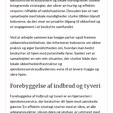
ejendomsserviceudbydere og lokale myndigheder udvikle
integrerede strategier, der sikrer en hurtig og effektiv
respons i tilfælde af nødsituationer. Desuden kan et tæt
samarbejde med lokale myndigheder styrke tilliden blandt
beboerne, da det viser en proaktiv tilgang til sikkerhed og
et engagement i at beskytte samfundet.
Ved at arbejde sammen kan begge parter også fremme
uddannelsesinitiativer, der informerer beboerne om sikker
praksis og øger bevidstheden om, hvordan man bedst
beskytter sit hjem mod potentielle farer. Samlet set er
samarbejdet en win-win situation, der styrker både den
lokale sikkerhedsinfrastruktur og
ejendomsserviceudbydernes evne til at levere trygge og
sikre hjem.
Forebyggelse af indbrud og tyveri
Forebyggelse af indbrud og tyveri er en hjørnesten i
ejendomsservice, der beskytter dit hjem mod uønskede
gæster. En effektiv strategi starter med at sikre, at alle
adgangspunkter, såsom døre og vinduer, er udstyret med