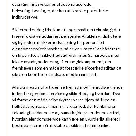
overvågningssystemer til automatiserede
belysningsløsninger, der kan afskrække potentielle
indbrudstyve.
Sikkerhed er dog ikke kun et spørgsmål om teknologi; det
kræver også veluddannet personale. Artiklen vil diskutere
vigtigheden af sikkerhedstræning for personale i
ejendomsservicebranchen, så de er rustet til at håndtere
en bred vifte af sikkerhedsudfordringer. Samarbejde med
lokale myndigheder er også en nøglekomponent, der
fremhæves som en måde at forstærke sikkerhedstiltag og
sikre en koordineret indsats mod kriminalitet.
Afslutningsvis vil artiklen se fremad mod fremtidige trends
inden for ejendomsservice og sikkerhed, og hvordan disse
vil forme den måde, vi beskytter vores hjem på. Med en
helhedsorienteret tilgang til sikkerhed, der kombinerer
teknologi, uddannelse og samarbejde, viser denne artikel,
hvordan ejendomsservice kan være en uvurderlig allieret i
bestræbelserne på at skabe et sikkert hjemmemiljø.