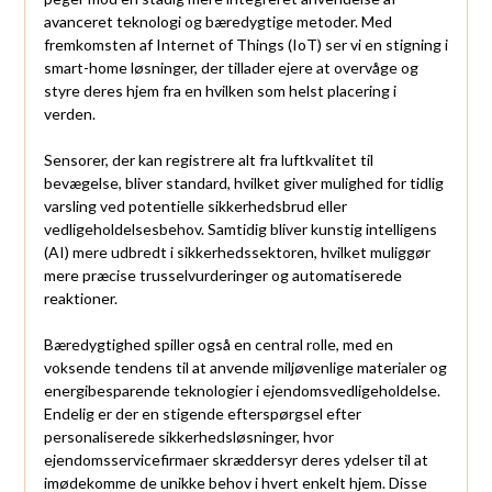
avanceret teknologi og bæredygtige metoder. Med
fremkomsten af Internet of Things (IoT) ser vi en stigning i
smart-home løsninger, der tillader ejere at overvåge og
styre deres hjem fra en hvilken som helst placering i
verden.
Sensorer, der kan registrere alt fra luftkvalitet til
bevægelse, bliver standard, hvilket giver mulighed for tidlig
varsling ved potentielle sikkerhedsbrud eller
vedligeholdelsesbehov. Samtidig bliver kunstig intelligens
(AI) mere udbredt i sikkerhedssektoren, hvilket muliggør
mere præcise trusselvurderinger og automatiserede
reaktioner.
Bæredygtighed spiller også en central rolle, med en
voksende tendens til at anvende miljøvenlige materialer og
energibesparende teknologier i ejendomsvedligeholdelse.
Endelig er der en stigende efterspørgsel efter
personaliserede sikkerhedsløsninger, hvor
ejendomsservicefirmaer skræddersyr deres ydelser til at
imødekomme de unikke behov i hvert enkelt hjem. Disse