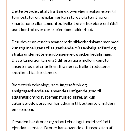
Dette betyder, at alt fra låse og overvågningskameraer til
termostater og røgalarmer kan styres eksternt via en
smartphone eller computer, hvilket giver husejere en hidtil
uset kontrol over deres ejendoms sikkerhed.
Derudover anvendes avancerede sikkerhedskameraer med
kunstig intelligens til at genkende mistænkelig adfærd og
straks underrette ejendomsejere og sikkerhedsfirmaer.
Disse kameraer kan også differentiere mellem kendte
ansigter og potentielle indtrængere, hvilket reducerer
antallet af falske alarmer.
Biometrisk teknologi, som fingeraftryk og
ansigtsgenkendelse, anvendes i stigende grad til
adgangskontrolsystemer, hvilket sikrer, at kun
autoriserede personer har adgang til bestemte områder i
en ejendom.
Desuden har droner og robotteknologi fundet vej ind i
ejendomsservice. Droner kan anvendes til inspektion af