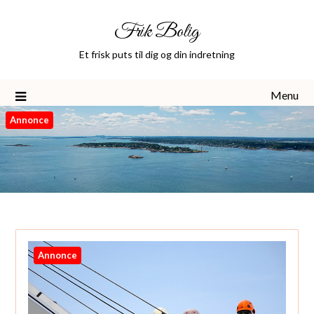
Skip
Frik Bolig
to
content
Et frisk puts til dig og din indretning
Menu
Annonce
Annonce