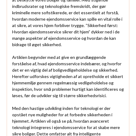
indbrudsrater og teknologiske fremskridt, der gør
kriminelle mere sofistikerede, er det essentielt at forstå,
hvordan moderne ejendomsservice kan spille en vital rolle i
at sikre, at vores hjem forbliver trygge. “Sikkerhed først:
Hvordan ejendomsservice sikrer dit hjem” dykker ned i de
mange aspekter af ejendomsservice og hvordan de kan
bidrage til øget sikkerhed.
Artiklen begynder med at give en grundlæggende
forståelse af, hvad ejendomsservice indebærer, og hvorfor
det er en vigtig del af boligvedligeholdelse og sikkerhed.
Herefter udforskes vigtigheden af at opretholde et sikkert
hjemmemiljø gennem regelmæssig vedligeholdelse og
inspektion, hvor små problemer hurtigt kan identificeres og
løses, før de udvikler sig til større sikkerhedsrisici.
Med den hastige udvikling inden for teknologi er der
opstået nye muligheder for at forbedre sikkerheden i
hjemmet. Artiklen vil også se på, hvordan avanceret
teknologi integreres i ejendomsservice for at skabe mere
sikre boliger. Dette omfatter alt fra intelligente