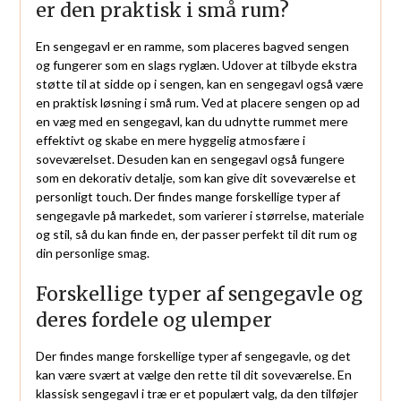
er den praktisk i små rum?
En sengegavl er en ramme, som placeres bagved sengen
og fungerer som en slags ryglæn. Udover at tilbyde ekstra
støtte til at sidde op i sengen, kan en sengegavl også være
en praktisk løsning i små rum. Ved at placere sengen op ad
en væg med en sengegavl, kan du udnytte rummet mere
effektivt og skabe en mere hyggelig atmosfære i
soveværelset. Desuden kan en sengegavl også fungere
som en dekorativ detalje, som kan give dit soveværelse et
personligt touch. Der findes mange forskellige typer af
sengegavle på markedet, som varierer i størrelse, materiale
og stil, så du kan finde en, der passer perfekt til dit rum og
din personlige smag.
Forskellige typer af sengegavle og
deres fordele og ulemper
Der findes mange forskellige typer af sengegavle, og det
kan være svært at vælge den rette til dit soveværelse. En
klassisk sengegavl i træ er et populært valg, da den tilføjer