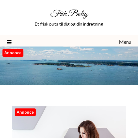
Skip
Frik Bolig
to
content
Et frisk puts til dig og din indretning
Menu
Annonce
Annonce