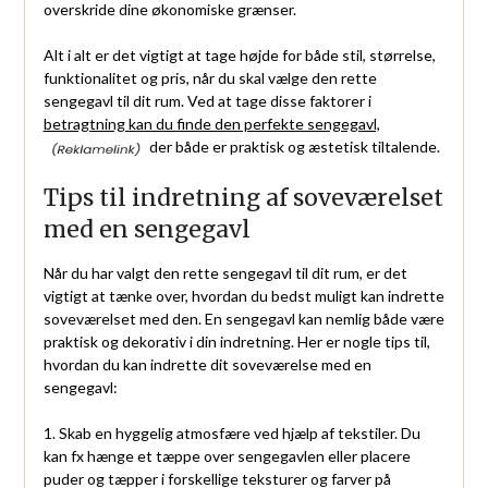
overskride dine økonomiske grænser.
Alt i alt er det vigtigt at tage højde for både stil, størrelse,
funktionalitet og pris, når du skal vælge den rette
sengegavl til dit rum. Ved at tage disse faktorer i
betragtning kan du finde den perfekte sengegavl,
der både er praktisk og æstetisk tiltalende.
Tips til indretning af soveværelset
med en sengegavl
Når du har valgt den rette sengegavl til dit rum, er det
vigtigt at tænke over, hvordan du bedst muligt kan indrette
soveværelset med den. En sengegavl kan nemlig både være
praktisk og dekorativ i din indretning. Her er nogle tips til,
hvordan du kan indrette dit soveværelse med en
sengegavl:
1. Skab en hyggelig atmosfære ved hjælp af tekstiler. Du
kan fx hænge et tæppe over sengegavlen eller placere
puder og tæpper i forskellige teksturer og farver på