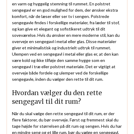
en varm og hyggelig stemning til rummet. En polstret
sengegavl er en god mulighed for dem, der ønsker ekstra
komfort, når de læser eller ser tv i sengen. Polstrede
sengegavle findes i forskellige materialer, fra læder til stof,
og kan give et elegant og sofistikeret udtryk til dit
soveværelse. Hvis du ønsker en mere moderne stil, kan du
overveje en sengegavl i metal eller glas. Disse materialer
giver et minimalistisk og industrielt udtryk til rummet.
Ulempen ved en sengegavl i metal eller glas er, at den kan
være kold og ikke tilføje den samme hygge som en
sengegavl i træ eller polstret materiale. Det er vigtigt at
overveje både fordele og ulemper ved de forskellige
sengegavle, inden du vælger den rette til dit rum.
Hvordan vælger du den rette
sengegavl til dit rum?
Når du skal vælge den rette sengegavl til dit rum, er der
flere faktorer, du bør overveje. Først og fremmest skal du
tage højde for størrelsen på dit rum og sengen. Hvis du har
en mindre seng og et lille rum, bør du vælge en sengegavl,