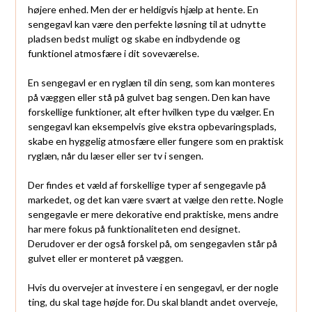
højere enhed. Men der er heldigvis hjælp at hente. En
sengegavl kan være den perfekte løsning til at udnytte
pladsen bedst muligt og skabe en indbydende og
funktionel atmosfære i dit soveværelse.
En sengegavl er en ryglæn til din seng, som kan monteres
på væggen eller stå på gulvet bag sengen. Den kan have
forskellige funktioner, alt efter hvilken type du vælger. En
sengegavl kan eksempelvis give ekstra opbevaringsplads,
skabe en hyggelig atmosfære eller fungere som en praktisk
ryglæn, når du læser eller ser tv i sengen.
Der findes et væld af forskellige typer af sengegavle på
markedet, og det kan være svært at vælge den rette. Nogle
sengegavle er mere dekorative end praktiske, mens andre
har mere fokus på funktionaliteten end designet.
Derudover er der også forskel på, om sengegavlen står på
gulvet eller er monteret på væggen.
Hvis du overvejer at investere i en sengegavl, er der nogle
ting, du skal tage højde for. Du skal blandt andet overveje,