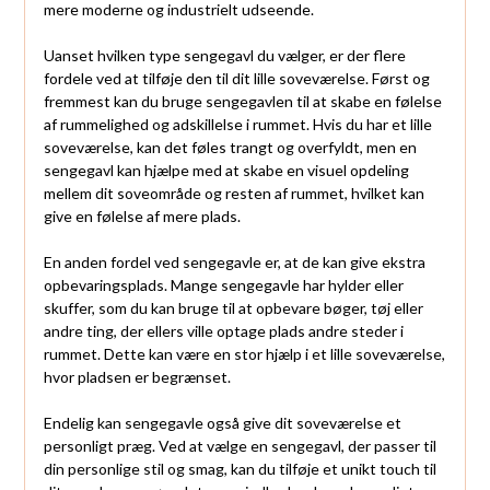
mere moderne og industrielt udseende.
Uanset hvilken type sengegavl du vælger, er der flere
fordele ved at tilføje den til dit lille soveværelse. Først og
fremmest kan du bruge sengegavlen til at skabe en følelse
af rummelighed og adskillelse i rummet. Hvis du har et lille
soveværelse, kan det føles trangt og overfyldt, men en
sengegavl kan hjælpe med at skabe en visuel opdeling
mellem dit soveområde og resten af rummet, hvilket kan
give en følelse af mere plads.
En anden fordel ved sengegavle er, at de kan give ekstra
opbevaringsplads. Mange sengegavle har hylder eller
skuffer, som du kan bruge til at opbevare bøger, tøj eller
andre ting, der ellers ville optage plads andre steder i
rummet. Dette kan være en stor hjælp i et lille soveværelse,
hvor pladsen er begrænset.
Endelig kan sengegavle også give dit soveværelse et
personligt præg. Ved at vælge en sengegavl, der passer til
din personlige stil og smag, kan du tilføje et unikt touch til