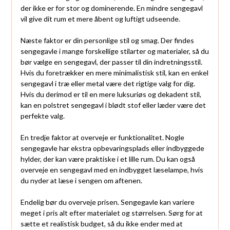
der ikke er for stor og dominerende. En mindre sengegavl
vil give dit rum et mere åbent og luftigt udseende.
Næste faktor er din personlige stil og smag. Der findes
sengegavle i mange forskellige stilarter og materialer, så du
bør vælge en sengegavl, der passer til din indretningsstil.
Hvis du foretrækker en mere minimalistisk stil, kan en enkel
sengegavl i træ eller metal være det rigtige valg for dig.
Hvis du derimod er til en mere luksuriøs og dekadent stil,
kan en polstret sengegavl i blødt stof eller læder være det
perfekte valg.
En tredje faktor at overveje er funktionalitet. Nogle
sengegavle har ekstra opbevaringsplads eller indbyggede
hylder, der kan være praktiske i et lille rum. Du kan også
overveje en sengegavl med en indbygget læselampe, hvis
du nyder at læse i sengen om aftenen.
Endelig bør du overveje prisen. Sengegavle kan variere
meget i pris alt efter materialet og størrelsen. Sørg for at
sætte et realistisk budget, så du ikke ender med at