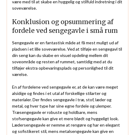
være med til at skabe en hyggelig og stilfuld indretning i dit
soveværelse.
Konklusion og opsummering af
fordele ved sengegavle i små rum
Sengegavle er en fantastisk måde at få mest muligt ud af
pladsen i et lille soveværelse. Ved at tilføje en sengegavl til
din seng kan du skabe en visuel opdeling mellem dit
soveområde og resten af rummet, samtidig med at du
tilføjer ekstra opbevaringsplads og personlighed til dit
værelse.
En af fordelene ved sengegavle er, at de kan være meget
alsidige og findes i et utal af forskellige stilarter og
materialer. Der findes sengegavle i træ, stof, læder og
metal, og hver type har sine egne fordele og ulemper.
Træsengegavle er robuste og holdbare, mens
stofsengegavle kan give et mere blødt og hyggeligt look.
Lædersengegavle er nemme at rengøre og har en elegant
og sofistikeret stil, mens metalsengegavle kan give en