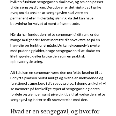
hvilken funktion sengegavlen skal have, og om den passer
til din seng og dit rum. Derudover er det vigtigt at tænke
over, om du ønsker, at sengegavlen skal være en
permanent eller midlertidig løsning, da det kan have
betydning for valget af monteringsmetode.
Når du har fundet den rette sengegavl til dit rum, er der
mange muligheder for at indrette dit soveværelse på en
hyggelig og funktionel måde. Du kan eksempelvis pynte
med puder og plaider, bruge sengegavlen til at skabe en
lille hyggekrog eller bruge den som en praktisk
opbevaringsløsning.
Alt i alt kan en sengegavl være den perfekte løsning til at
udnytte pladsen bedst muligt og skabe en indbydende og
funktionel atmosfære i dit soveværelse. I denne artikel vil vi
se nærmere på forskellige typer af sengegavle og deres
fordele og ulemper, samt give dig tips til at vælge den rette
sengegavl og indrette dit soveværelse med den.
Hvad er en sengegavl, og hvorfor