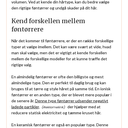
volumen. Ved at kende din hårtype, kan du bedre vælge
den rigtige føntørrer og undgå skader på dit hår.
Kend forskellen mellem
føntørrere
Når det kommer til føntørrere, er der en række forskellige
typer at vælge imellem. Det kan være svært at vide, hvad
man skal vælge, men det er vigtigt at kende forskellen
mellem de forskellige modeller for at kunne træffe det
rigtige valg.
En almindelig føntørrer er ofte den billigste og mest
almindelige type. Den er perfekt til daglig brug og kan
bruges til at tørre og style håret på samme tid. En ionisk
føntørrer er en anden type, der er blevet mere populær i
de senere år.
Denne type føntørrer udsender negativt
ladede partikler,
der hjælper med at
reducere statisk elektricitet og tæmme kruset hår.
En keramisk føntørrer er også en populær type. Denne