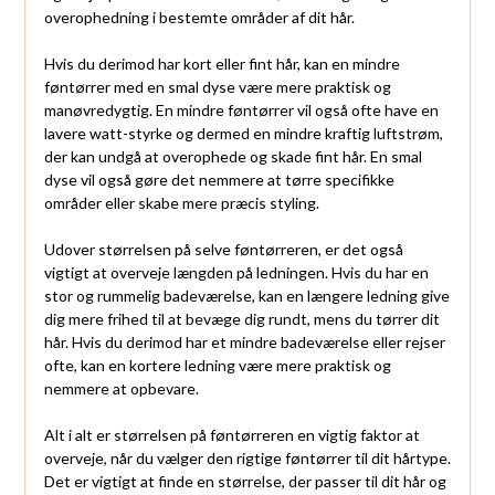
overophedning i bestemte områder af dit hår.
Hvis du derimod har kort eller fint hår, kan en mindre
føntørrer med en smal dyse være mere praktisk og
manøvredygtig. En mindre føntørrer vil også ofte have en
lavere watt-styrke og dermed en mindre kraftig luftstrøm,
der kan undgå at overophede og skade fint hår. En smal
dyse vil også gøre det nemmere at tørre specifikke
områder eller skabe mere præcis styling.
Udover størrelsen på selve føntørreren, er det også
vigtigt at overveje længden på ledningen. Hvis du har en
stor og rummelig badeværelse, kan en længere ledning give
dig mere frihed til at bevæge dig rundt, mens du tørrer dit
hår. Hvis du derimod har et mindre badeværelse eller rejser
ofte, kan en kortere ledning være mere praktisk og
nemmere at opbevare.
Alt i alt er størrelsen på føntørreren en vigtig faktor at
overveje, når du vælger den rigtige føntørrer til dit hårtype.
Det er vigtigt at finde en størrelse, der passer til dit hår og