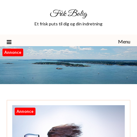
Skip
Frik Bolig
to
content
Et frisk puts til dig og din indretning
Menu
Annonce
Annonce