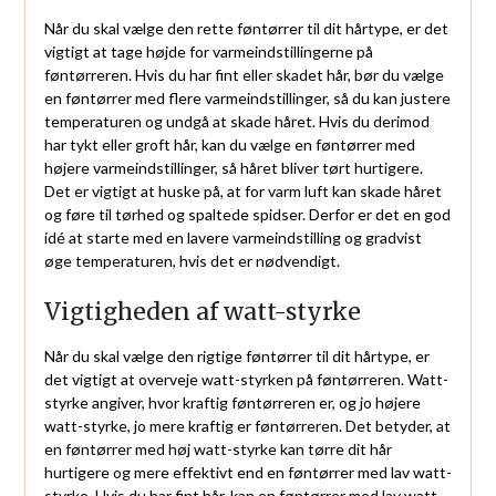
Når du skal vælge den rette føntørrer til dit hårtype, er det
vigtigt at tage højde for varmeindstillingerne på
føntørreren. Hvis du har fint eller skadet hår, bør du vælge
en føntørrer med flere varmeindstillinger, så du kan justere
temperaturen og undgå at skade håret. Hvis du derimod
har tykt eller groft hår, kan du vælge en føntørrer med
højere varmeindstillinger, så håret bliver tørt hurtigere.
Det er vigtigt at huske på, at for varm luft kan skade håret
og føre til tørhed og spaltede spidser. Derfor er det en god
idé at starte med en lavere varmeindstilling og gradvist
øge temperaturen, hvis det er nødvendigt.
Vigtigheden af watt-styrke
Når du skal vælge den rigtige føntørrer til dit hårtype, er
det vigtigt at overveje watt-styrken på føntørreren. Watt-
styrke angiver, hvor kraftig føntørreren er, og jo højere
watt-styrke, jo mere kraftig er føntørreren. Det betyder, at
en føntørrer med høj watt-styrke kan tørre dit hår
hurtigere og mere effektivt end en føntørrer med lav watt-
styrke. Hvis du har fint hår, kan en føntørrer med lav watt-