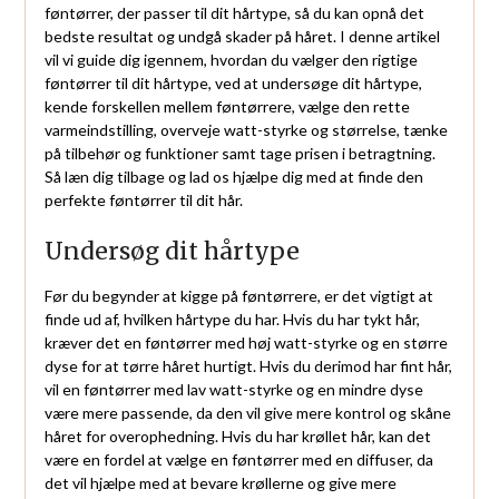
føntørrer, der passer til dit hårtype, så du kan opnå det
bedste resultat og undgå skader på håret. I denne artikel
vil vi guide dig igennem, hvordan du vælger den rigtige
føntørrer til dit hårtype, ved at undersøge dit hårtype,
kende forskellen mellem føntørrere, vælge den rette
varmeindstilling, overveje watt-styrke og størrelse, tænke
på tilbehør og funktioner samt tage prisen i betragtning.
Så læn dig tilbage og lad os hjælpe dig med at finde den
perfekte føntørrer til dit hår.
Undersøg dit hårtype
Før du begynder at kigge på føntørrere, er det vigtigt at
finde ud af, hvilken hårtype du har. Hvis du har tykt hår,
kræver det en føntørrer med høj watt-styrke og en større
dyse for at tørre håret hurtigt. Hvis du derimod har fint hår,
vil en føntørrer med lav watt-styrke og en mindre dyse
være mere passende, da den vil give mere kontrol og skåne
håret for overophedning. Hvis du har krøllet hår, kan det
være en fordel at vælge en føntørrer med en diffuser, da
det vil hjælpe med at bevare krøllerne og give mere