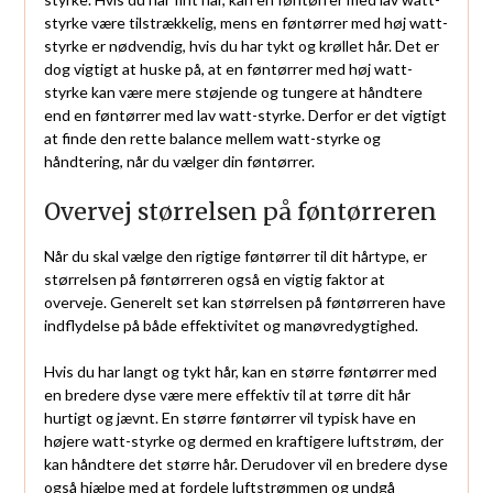
styrke være tilstrækkelig, mens en føntørrer med høj watt-
styrke er nødvendig, hvis du har tykt og krøllet hår. Det er
dog vigtigt at huske på, at en føntørrer med høj watt-
styrke kan være mere støjende og tungere at håndtere
end en føntørrer med lav watt-styrke. Derfor er det vigtigt
at finde den rette balance mellem watt-styrke og
håndtering, når du vælger din føntørrer.
Overvej størrelsen på føntørreren
Når du skal vælge den rigtige føntørrer til dit hårtype, er
størrelsen på føntørreren også en vigtig faktor at
overveje. Generelt set kan størrelsen på føntørreren have
indflydelse på både effektivitet og manøvredygtighed.
Hvis du har langt og tykt hår, kan en større føntørrer med
en bredere dyse være mere effektiv til at tørre dit hår
hurtigt og jævnt. En større føntørrer vil typisk have en
højere watt-styrke og dermed en kraftigere luftstrøm, der
kan håndtere det større hår. Derudover vil en bredere dyse
også hjælpe med at fordele luftstrømmen og undgå