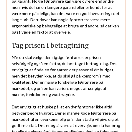
og garanti. Nogle føntørrere kan være dyrere end andre,
men hvis de har en længere garanti eller er kendt for at
være mere pålidelige, kan det være en god investering i det
lange løb. Derudover kan nogle føntørrere være mere
ergonomiske og behagelige at bruge end andre, så det kan
også være en faktor at overveje.
Tag prisen i betragtning
Når du skal vælge den rigtige føntørrer, er prisen
selvfølgelig også en faktor, du bør tage i betragtning. Det
er vigtigt at finde en føntørrer, der passer til dit budget,
men det betyder ikke, at du skal gå på kompromis med
kvaliteten. Der er mange forskellige føntørrere på
markedet, og prisen kan variere meget afhængigt af
mærke, funktioner og watt-styrke.
Det er vigtigt at huske på, at en dyr føntørrer ikke altid
betyder bedre kvalitet. Der er mange gode føntørrere på
markedet til en overkommelig pris, der stadig vil give dig et
godt resultat. Det er også værd at overveje, om du har brug
for alle de ekstra funktioner og tilbehør, der kan følge med