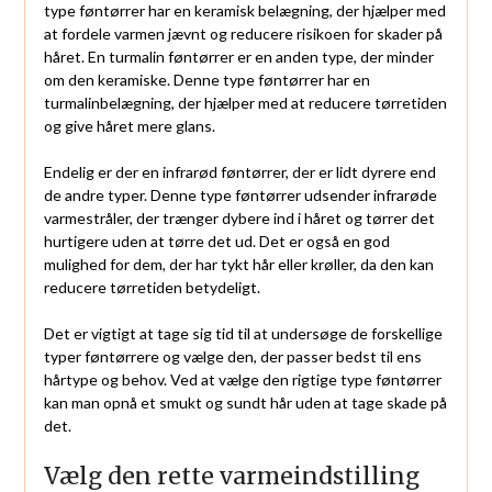
type føntørrer har en keramisk belægning, der hjælper med
at fordele varmen jævnt og reducere risikoen for skader på
håret. En turmalin føntørrer er en anden type, der minder
om den keramiske. Denne type føntørrer har en
turmalinbelægning, der hjælper med at reducere tørretiden
og give håret mere glans.
Endelig er der en infrarød føntørrer, der er lidt dyrere end
de andre typer. Denne type føntørrer udsender infrarøde
varmestråler, der trænger dybere ind i håret og tørrer det
hurtigere uden at tørre det ud. Det er også en god
mulighed for dem, der har tykt hår eller krøller, da den kan
reducere tørretiden betydeligt.
Det er vigtigt at tage sig tid til at undersøge de forskellige
typer føntørrere og vælge den, der passer bedst til ens
hårtype og behov. Ved at vælge den rigtige type føntørrer
kan man opnå et smukt og sundt hår uden at tage skade på
det.
Vælg den rette varmeindstilling