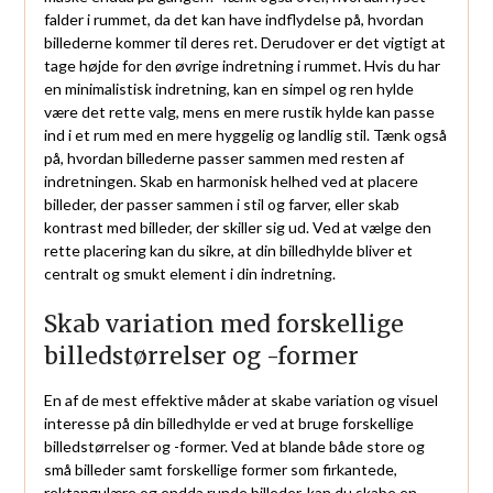
falder i rummet, da det kan have indflydelse på, hvordan
billederne kommer til deres ret. Derudover er det vigtigt at
tage højde for den øvrige indretning i rummet. Hvis du har
en minimalistisk indretning, kan en simpel og ren hylde
være det rette valg, mens en mere rustik hylde kan passe
ind i et rum med en mere hyggelig og landlig stil. Tænk også
på, hvordan billederne passer sammen med resten af
indretningen. Skab en harmonisk helhed ved at placere
billeder, der passer sammen i stil og farver, eller skab
kontrast med billeder, der skiller sig ud. Ved at vælge den
rette placering kan du sikre, at din billedhylde bliver et
centralt og smukt element i din indretning.
Skab variation med forskellige
billedstørrelser og -former
En af de mest effektive måder at skabe variation og visuel
interesse på din billedhylde er ved at bruge forskellige
billedstørrelser og -former. Ved at blande både store og
små billeder samt forskellige former som firkantede,
rektangulære og endda runde billeder, kan du skabe en