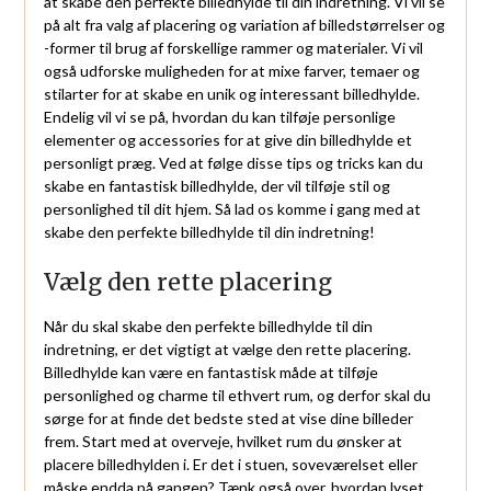
at skabe den perfekte billedhylde til din indretning. Vi vil se
på alt fra valg af placering og variation af billedstørrelser og
-former til brug af forskellige rammer og materialer. Vi vil
også udforske muligheden for at mixe farver, temaer og
stilarter for at skabe en unik og interessant billedhylde.
Endelig vil vi se på, hvordan du kan tilføje personlige
elementer og accessories for at give din billedhylde et
personligt præg. Ved at følge disse tips og tricks kan du
skabe en fantastisk billedhylde, der vil tilføje stil og
personlighed til dit hjem. Så lad os komme i gang med at
skabe den perfekte billedhylde til din indretning!
Vælg den rette placering
Når du skal skabe den perfekte billedhylde til din
indretning, er det vigtigt at vælge den rette placering.
Billedhylde kan være en fantastisk måde at tilføje
personlighed og charme til ethvert rum, og derfor skal du
sørge for at finde det bedste sted at vise dine billeder
frem. Start med at overveje, hvilket rum du ønsker at
placere billedhylden i. Er det i stuen, soveværelset eller
måske endda på gangen? Tænk også over, hvordan lyset