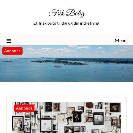
Skip
Frik Bolig
to
content
Et frisk puts til dig og din indretning
Menu
Annonce
Annonce