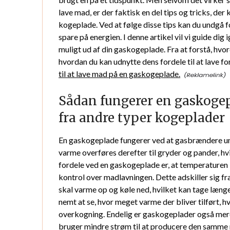
lave mad, er der faktisk en del tips og tricks, der
kogeplade. Ved at følge disse tips kan du undgå
spare på energien. I denne artikel vil vi guide dig
muligt ud af din gaskogeplade. Fra at forstå, hvo
hvordan du kan udnytte dens fordele til at lave for
til at lave mad på en gaskogeplade.
Sådan fungerer en gaskogep
fra andre typer kogeplader
En gaskogeplade fungerer ved at gasbrændere u
varme overføres derefter til gryder og pander, hvi
fordele ved en gaskogeplade er, at temperaturen k
kontrol over madlavningen. Dette adskiller sig f
skal varme op og køle ned, hvilket kan tage længe
nemt at se, hvor meget varme der bliver tilført,
overkogning. Endelig er gaskogeplader også mere
bruger mindre strøm til at producere den samm