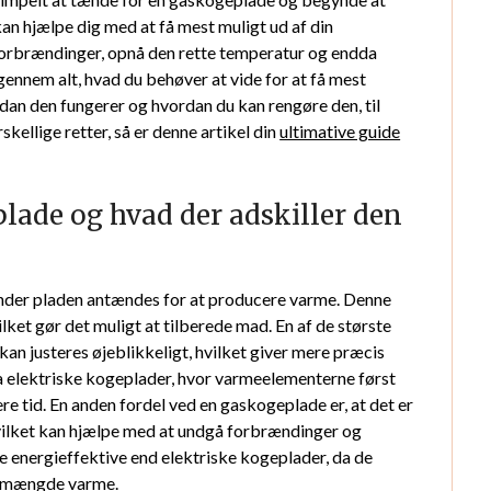
 kan hjælpe dig med at få mest muligt ud af din
 forbrændinger, opnå den rette temperatur og endda
 igennem alt, hvad du behøver at vide for at få mest
rdan den fungerer og hvordan du kan rengøre den, til
skellige retter, så er denne artikel din
ultimative guide
lade og hvad der adskiller den
nder pladen antændes for at producere varme. Denne
lket gør det muligt at tilberede mad. En af de største
an justeres øjeblikkeligt, hvilket giver mere præcis
ra elektriske kogeplader, hvor varmeelementerne først
re tid. En anden fordel ved en gaskogeplade er, at det er
 hvilket kan hjælpe med at undgå forbrændinger og
 energieffektive end elektriske kogeplader, da de
e mængde varme.