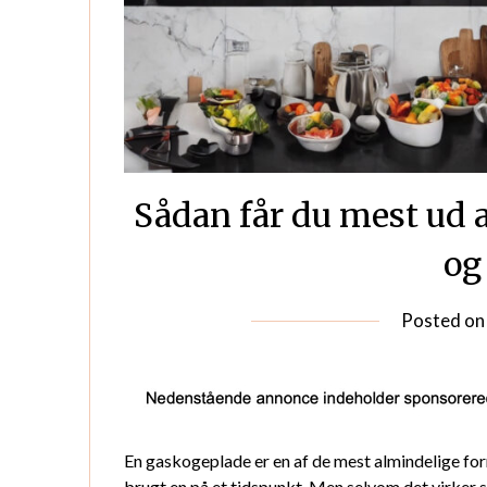
Sådan får du mest ud 
og
Posted o
En gaskogeplade er en af de mest almindelige form
brugt en på et tidspunkt. Men selvom det virker