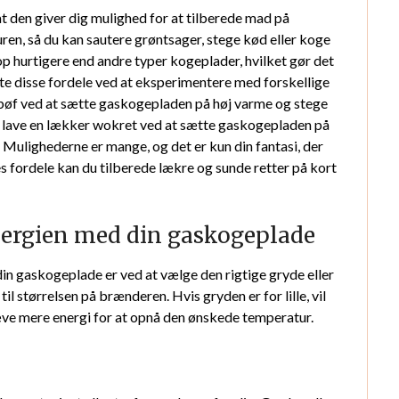
at den giver dig mulighed for at tilberede mad på
ren, så du kan sautere grøntsager, stege kød eller koge
op hurtigere end andre typer kogeplader, hvilket gør det
tte disse fordele ved at eksperimentere med forskellige
 bøf ved at sætte gaskogepladen på høj varme og stege
så lave en lækker wokret ved at sætte gaskogepladen på
 Mulighederne er mange, og det er kun din fantasi, der
 fordele kan du tilberede lækre og sunde retter på kort
nergien med din gaskogeplade
in gaskogeplade er ved at vælge den rigtige gryde eller
til størrelsen på brænderen. Hvis gryden er for lille, vil
kræve mere energi for at opnå den ønskede temperatur.