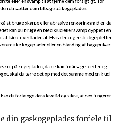
rste eller en svamp til at fjerne dem forsigtigt. Tør
 inden du sætter dem tilbage på kogepladen.
gå at bruge skarpe eller abrasive rengøringsmidler, da
edet kan du bruge en blød klud eller svamp dyppet i en
at tørre overfladen af. Hvis der er genstridige pletter,
skeramiske kogeplader eller en blanding af bagepulver
væsker på kogepladen, da de kan forårsage pletter og
noget, skal du tørre det op med det samme med en klud
kan du forlænge dens levetid og sikre, at den fungerer
e din gaskogeplades fordele til