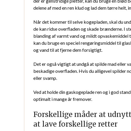
der er genstridige pletter, kan du bruge en blød bø
delene af med en ren klud og lad dem tørre helt,
Når det kommer til selve kogepladen, skal du und
de kan ridse overfladen og skade brænderne. I st
blanding af varmt vand og mildt opvaskemiddel til 
kan du bruge en speciel rengøringsmiddel til gla
og vand til at fjerne dem forsigtigt.
Det er også vigtigt at undgå at spilde mad eller 
beskadige overfladen. Hvis du alligevel spilder 
eller svamp.
Ved at holde din gaskogeplade ren og i god stand 
optimalt i mange år fremover.
Forskellige måder at udnytt
at lave forskellige retter