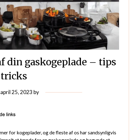
af din gaskogeplade – tips
 tricks
n
april 25, 2023
by
er for kogeplader, og de fleste af os har sandsynligvis
 simpelt at tænde for en gaskogeplade og begynde at