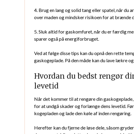
4. Brug en lang og solid tang eller spatel, når d
over maden og mindsker risikoen for at brænde d
5. Sluk altid for gaskomfuret, når du er færdig m
sparer også på energiforbruget.
Ved at følge disse tips kan du opnå den rette te
gaskogeplade. På den måde kan du lave lækre og s
Hvordan du bedst rengør di
levetid
Når det kommer til at rengøre din gaskogeplade, e
for at undgå skader og forlænge dens levetid. Før
kogepladen og lade den køle af inden rengøring.
Herefter kan du fjerne de løse dele, såsom gryde