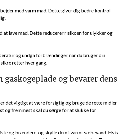
u arbejder med varm mad. Dette giver dig bedre kontrol
ig.
ed at lave mad. Dette reducerer risikoen for ulykker og
mperatur og undgå forbrændinger, når du bruger din
ikre retter hver gang.
n gaskogeplade og bevarer dens
r det vigtigt at være forsigtig og bruge de rette midler
st og fremmest skal du sørge for at slukke for
riste og brændere, og skylle dem i varmt sæbevand. Hvis