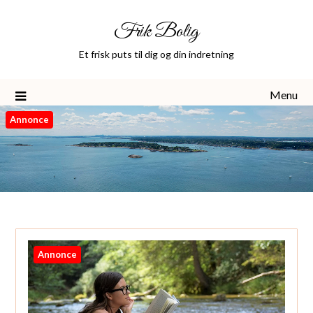
Skip
Frik Bolig
to
content
Et frisk puts til dig og din indretning
Menu
Annonce
Annonce