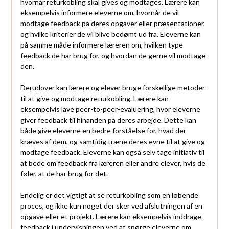
hvornår returkobling skal gives og modtages. Lærere kan
eksempelvis informere eleverne om, hvornår de vil
modtage feedback på deres opgaver eller præsentationer,
og hvilke kriterier de vil blive bedømt ud fra. Eleverne kan
på samme måde informere læreren om, hvilken type
feedback de har brug for, og hvordan de gerne vil modtage
den.
Derudover kan lærere og elever bruge forskellige metoder
til at give og modtage returkobling. Lærere kan
eksempelvis lave peer-to-peer-evaluering, hvor eleverne
giver feedback til hinanden på deres arbejde. Dette kan
både give eleverne en bedre forståelse for, hvad der
kræves af dem, og samtidig træne deres evne til at give og
modtage feedback. Eleverne kan også selv tage initiativ til
at bede om feedback fra læreren eller andre elever, hvis de
føler, at de har brug for det.
Endelig er det vigtigt at se returkobling som en løbende
proces, og ikke kun noget der sker ved afslutningen af en
opgave eller et projekt. Lærere kan eksempelvis inddrage
feedback i undervisningen ved at spørge eleverne om