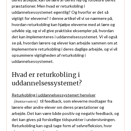
præstationer. Men hvad er returkobling i
uddannelsessystemet egentlig? Og hvorfor er det så
vigtigt for eleverne? I denne artikel vil vi se nærmere på,
hvordan returkobling kan hjælpe eleverne med at lære og
udvikle sig, og vi vil give praktiske eksempler på, hvordan
det kan implementeres i uddannelsessystemet. Vi vil også
se på, hvordan lærere og elever kan arbejde sammen om at
implementere returkobling i deres daglige arbejde, og vi vil
opsummere vigtigheden af returkobling i
uddannelsessystemet.
Hvad er returkobling i
uddannelsessystemet?
Returkobling i uddannelsessystemet henviser
til feedback, som eleverne modtager fra
lærere eller andre elever om deres præstationer og
arbejde. Det kan være både positiv og negativ feedback, og
det kan gives på forskellige tidspunkter i undervisningen.
Returkobling kan også tage form af selvrefleksion, hvor