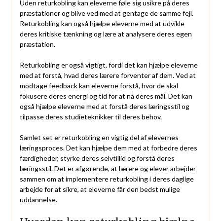
Uden returkobling kan eleverne føle sig usikre på deres
præstationer og blive ved med at gentage de samme fejl.
Returkobling kan også hjælpe eleverne med at udvikle
deres kritiske tænkning og lære at analysere deres egen
præstation.
Returkobling er også vigtigt, fordi det kan hjælpe eleverne
med at forstå, hvad deres lærere forventer af dem. Ved at
modtage feedback kan eleverne forstå, hvor de skal
fokusere deres energi og tid for at nå deres mål. Det kan
også hjælpe eleverne med at forstå deres læringsstil og
tilpasse deres studieteknikker til deres behov.
Samlet set er returkobling en vigtig del af elevernes
læringsproces. Det kan hjælpe dem med at forbedre deres
færdigheder, styrke deres selvtillid og forstå deres
læringsstil. Det er afgørende, at lærere og elever arbejder
sammen om at implementere returkobling i deres daglige
arbejde for at sikre, at eleverne får den bedst mulige
uddannelse.