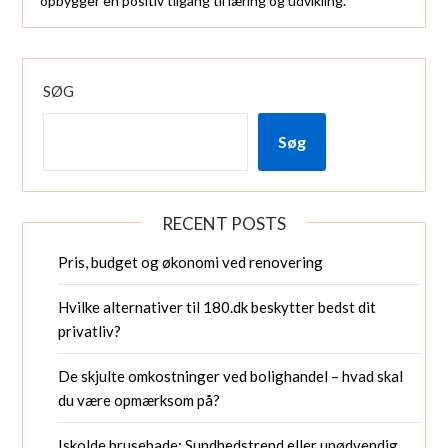
opbygger en positiv tilgang til læring og udvikling.
SØG
Søg
RECENT POSTS
Pris, budget og økonomi ved renovering
Hvilke alternativer til 180.dk beskytter bedst dit
privatliv?
De skjulte omkostninger ved bolighandel – hvad skal
du være opmærksom på?
Iskolde brusebade: Sundhedstrend eller unødvendig