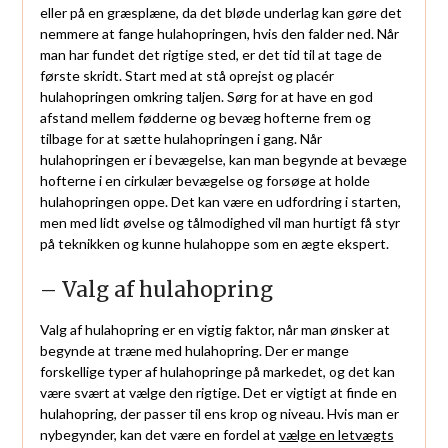
eller på en græsplæne, da det bløde underlag kan gøre det
nemmere at fange hulahopringen, hvis den falder ned. Når
man har fundet det rigtige sted, er det tid til at tage de
første skridt. Start med at stå oprejst og placér
hulahopringen omkring taljen. Sørg for at have en god
afstand mellem fødderne og bevæg hofterne frem og
tilbage for at sætte hulahopringen i gang. Når
hulahopringen er i bevægelse, kan man begynde at bevæge
hofterne i en cirkulær bevægelse og forsøge at holde
hulahopringen oppe. Det kan være en udfordring i starten,
men med lidt øvelse og tålmodighed vil man hurtigt få styr
på teknikken og kunne hulahoppe som en ægte ekspert.
– Valg af hulahopring
Valg af hulahopring er en vigtig faktor, når man ønsker at
begynde at træne med hulahopring. Der er mange
forskellige typer af hulahopringe på markedet, og det kan
være svært at vælge den rigtige. Det er vigtigt at finde en
hulahopring, der passer til ens krop og niveau. Hvis man er
nybegynder, kan det være en fordel at
vælge en letvægts