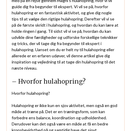
med på en rejse gennem Magni’s hulahopring, hvor vi vil
guide dig fra begynder til ekspert. Vi vil se på, hvorfor
hulahopring er en fantastisk aktivitet, og give dig nogle
tips til at vælge den rigtige hulahopring. Derefter vil vi se
på de første skridt i hulahopring, og hvordan du kan lære at
holde ringen i gang. Til sidst vil vi se på, hvordan du kan
udvikle dine færdigheder og udforske forskellige teknikker
og tricks, der vil tage dig fra begynder til ekspert i
hulahopring. Uanset om du er helt ny til hulahopring eller
allerede er en erfaren udøver, vil denne artikel give dig
inspiration og vejledning til at tage din hulahopring til det
næste niveau.
– Hvorfor hulahopring?
Hvorfor hulahopring?
Hulahopring er ikke kun en sjov aktivitet, men også en god
måde at træne på. Det er en træningsform, som kan
forbedre ens balance, koordination og udholdenhed.
Derudover kan det også være en måde at få en bedre
kropsbevidsthed på og samtidig have det sjovt.