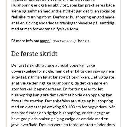
Hulahopring er også en aktivitet, som kan praktiseres både
alene og sammen med andre, hvilket gør det til en social og
fleksibel træningsform. Derfor er hulahopring en god måde
at få en sjov og anderledes træningsoplevelse på, samtidig
med at man forbedrer sin fysiske form.
Få mere info om
magni
her >>
De første skridt
De første skridt i at lære at hulahoppe kan virke
uoverskuelige for nogle, men det er faktisk en sjov og nem
aktivitet, når man først får styr på teknikken. Det vigtigste
er at vælge den rigtige hulahopring, da det kan gøre en
stor forskel i begynderfasen. En for tung eller for let
hulahopring kan gøre det svært at holde den oppe og kan
føre til frustration. Det anbefales at vælge en hulahopring
med en diameter på omkring 90-100 cm for begyndere. Når
man har fundet den rigtige hulahopring, er det vigtigt at
have god plads omkring sig og vælge et område med en
jævn overflade. Det kan være en fordel at starte indendørs