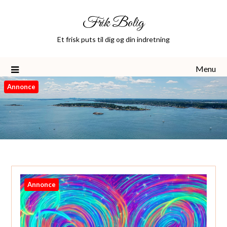
Skip
Frik Bolig
to
content
Et frisk puts til dig og din indretning
Menu
Annonce
Annonce