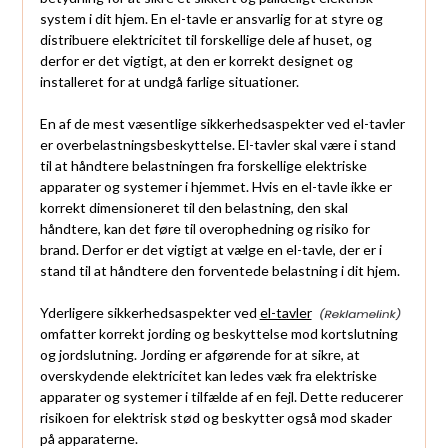
system i dit hjem. En el-tavle er ansvarlig for at styre og
distribuere elektricitet til forskellige dele af huset, og
derfor er det vigtigt, at den er korrekt designet og
installeret for at undgå farlige situationer.
En af de mest væsentlige sikkerhedsaspekter ved el-tavler
er overbelastningsbeskyttelse. El-tavler skal være i stand
til at håndtere belastningen fra forskellige elektriske
apparater og systemer i hjemmet. Hvis en el-tavle ikke er
korrekt dimensioneret til den belastning, den skal
håndtere, kan det føre til overophedning og risiko for
brand. Derfor er det vigtigt at vælge en el-tavle, der er i
stand til at håndtere den forventede belastning i dit hjem.
Yderligere sikkerhedsaspekter ved
el-tavler
omfatter korrekt jording og beskyttelse mod kortslutning
og jordslutning. Jording er afgørende for at sikre, at
overskydende elektricitet kan ledes væk fra elektriske
apparater og systemer i tilfælde af en fejl. Dette reducerer
risikoen for elektrisk stød og beskytter også mod skader
på apparaterne.