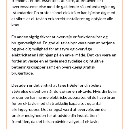
fremmest er det essentielt at sikre, at el-tavlen er i
overensstemmelse med de gældende sikkerhedsregler og
-standarder. En professionel elektriker kan hjælpe dig med
at sikre, at el-tavlen er korrekt installeret og opfylder alle
krav.
En anden vigtig faktor at overveje er funktionalitet og
brugervenlighed. En god el-tavle bør være nem at betjene
og give dig mulighed for at styre og overvåge
elektriciteten i dit hjem på en enkel måde. Det kan være en
fordel at vælge en el-tavle med tydelige og intuitive
betjeningsknapper samt en overskuelig grafisk
brugerflade.
Desuden er det vigtigt at tage højde for din boligs
størrelse og behov, når du vælger en el-tavle. Hvis din bolig
er stor og har mange elektriske apparater, vil du have brug
for en el-tavle med tilstrækkelig kapacitet og antal
sikringsgrupper. Det er også værd at overveje, om du
ønsker muligheden for at udvide din installation i
fremtiden, da dette kan påvirke valget af el-tavle.