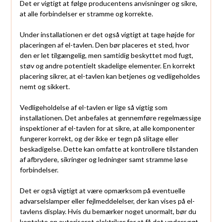
Det er vigtigt at følge producentens anvisninger og sikre,
at alle forbindelser er stramme og korrekte.
Under installationen er det også vigtigt at tage højde for
placeringen af el-tavlen. Den bør placeres et sted, hvor
den er let tilgængelig, men samtidig beskyttet mod fugt,
støv og andre potentielt skadelige elementer. En korrekt
placering sikrer, at el-tavlen kan betjenes og vedligeholdes
nemt og sikkert.
Vedligeholdelse af el-tavlen er lige så vigtig som
installationen. Det anbefales at gennemføre regelmæssige
inspektioner af el-tavlen for at sikre, at alle komponenter
fungerer korrekt, og der ikke er tegn på slitage eller
beskadigelse. Dette kan omfatte at kontrollere tilstanden
af afbrydere, sikringer og ledninger samt stramme løse
forbindelser.
Det er også vigtigt at være opmærksom på eventuelle
advarselslamper eller fejlmeddelelser, der kan vises på el-
tavlens display. Hvis du bemærker noget unormalt, bør du
kontakte en autoriseret elektriker for at få det undersøgt