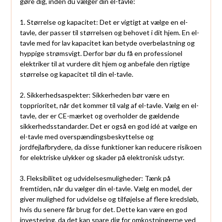
gøre dig, inden du vælger din el-tavle:
1. Størrelse og kapacitet: Det er vigtigt at vælge en el-
tavle, der passer til størrelsen og behovet i dit hjem. En el-
tavle med for lav kapacitet kan betyde overbelastning og
hyppige strømsvigt. Derfor bør du få en professionel
elektriker til at vurdere dit hjem og anbefale den rigtige
størrelse og kapacitet til din el-tavle.
2. Sikkerhedsaspekter: Sikkerheden bør være en
topprioritet, når det kommer til valg af el-tavle. Vælg en el-
tavle, der er CE-mærket og overholder de gældende
sikkerhedsstandarder. Det er også en god idé at vælge en
el-tavle med overspændingsbeskyttelse og
jordfejlafbrydere, da disse funktioner kan reducere risikoen
for elektriske ulykker og skader på elektronisk udstyr.
3. Fleksibilitet og udvidelsesmuligheder: Tænk på
fremtiden, når du vælger din el-tavle. Vælg en model, der
giver mulighed for udvidelse og tilføjelse af flere kredsløb,
hvis du senere får brug for det. Dette kan være en god
investering, da det kan spare dig for omkostningerne ved