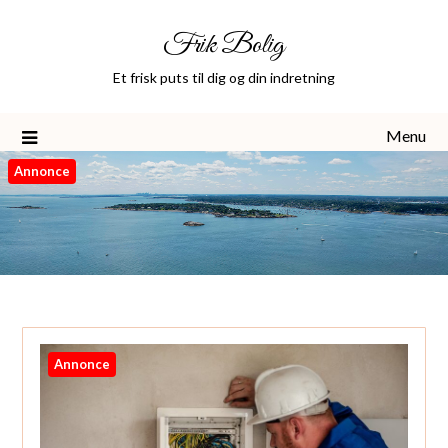
Skip
Frik Bolig
to
content
Et frisk puts til dig og din indretning
Menu
Annonce
Annonce