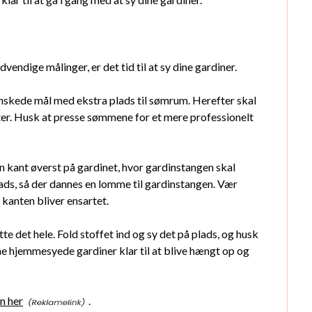
vendige målinger, er det tid til at sy dine gardiner.
 ønskede mål med ekstra plads til sømrum. Herefter skal
ter. Husk at presse sømmene for et mere professionelt
 en kant øverst på gardinet, hvor gardinstangen skal
lads, så der dannes en lomme til gardinstangen. Vær
 kanten bliver ensartet.
tte det hele. Fold stoffet ind og sy det på plads, og husk
gne hjemmesyede gardiner klar til at blive hængt op og
n her
.