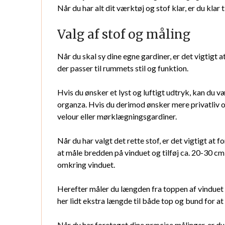
Når du har alt dit værktøj og stof klar, er du klar 
Valg af stof og måling
Når du skal sy dine egne gardiner, er det vigtigt a
der passer til rummets stil og funktion.
Hvis du ønsker et lyst og luftigt udtryk, kan du v
organza. Hvis du derimod ønsker mere privatliv 
velour eller mørklægningsgardiner.
Når du har valgt det rette stof, er det vigtigt at
at måle bredden på vinduet og tilføj ca. 20-30 cm e
omkring vinduet.
Herefter måler du længden fra toppen af vinduet 
her lidt ekstra længde til både top og bund for at s
Når du har foretaget dine præcise målinger, er du k