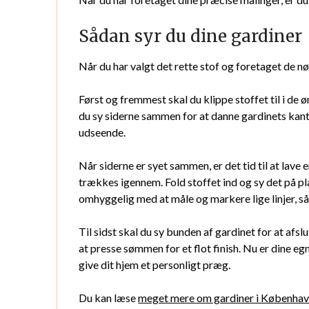
Sådan syr du dine gardiner
Når du har valgt det rette stof og foretaget de nød
Først og fremmest skal du klippe stoffet til i de
du sy siderne sammen for at danne gardinets kan
udseende.
Når siderne er syet sammen, er det tid til at lave
trækkes igennem. Fold stoffet ind og sy det på p
omhyggelig med at måle og markere lige linjer, så
Til sidst skal du sy bunden af gardinet for at afslu
at presse sømmen for et flot finish. Nu er dine e
give dit hjem et personligt præg.
Du kan læse
meget mere om gardiner i Københav