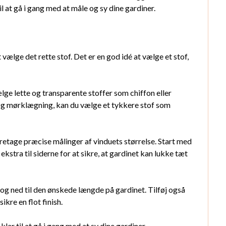
til at gå i gang med at måle og sy dine gardiner.
t vælge det rette stof. Det er en god idé at vælge et stof,
ælge lette og transparente stoffer som chiffon eller
og mørklægning, kan du vælge et tykkere stof som
 foretage præcise målinger af vinduets størrelse. Start med
kstra til siderne for at sikre, at gardinet kan lukke tæt
og ned til den ønskede længde på gardinet. Tilføj også
ikre en flot finish.
lar til at gå i gang med at sy dine gardiner.