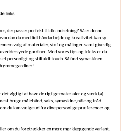
, der passer perfekt til din indretning? Så er denne
g, hvordan du med lidt håndarbejde og kreativitet kan sy
ennem valg af materialer, stof og målinger, samt give dig
 skræddersyede gardiner. Med vores tips og tricks er du
em et personligt og stilfuldt touch. Så find symaskinen
e drømmegardiner!
r det vigtigt at have de rigtige materialer og værktøj
mmest bruge målebånd, saks, symaskine, nåle og tråd.
 som du kan vælge ud fra dine personlige præferencer og
 eller om du foretrækker en mere mørklæggende variant.