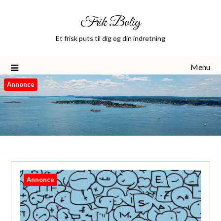
Skip
Frik Bolig
to
content
Et frisk puts til dig og din indretning
Menu
Annonce
Annonce