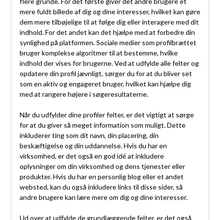
flere grunde. For det første giver det andre brugere et
mere fuldt billede af dig og dine interesser, hvilket kan gøre
dem mere tilbøjelige til at følge dig eller interagere med dit
indhold. For det andet kan det hjælpe med at forbedre din
synlighed på platformen. Sociale medier som profilbrættet
bruger komplekse algoritmer til at bestemme, hvilke
indhold der vises for brugerne. Ved at udfylde alle felter og
opdatere din profil jævnligt, sørger du for at du bliver set
som en aktiv og engageret bruger, hvilket kan hjælpe dig
med at rangere højere i søgeresultaterne.
Når du udfylder dine profiler felter, er det vigtigt at sørge
for at du giver så meget information som muligt. Dette
inkluderer ting som dit navn, din placering, din
beskæftigelse og din uddannelse. Hvis du har en
virksomhed, er det også en god idé at inkludere
oplysninger om din virksomhed og dens tjenester eller
produkter. Hvis du har en personlig blog eller et andet
websted, kan du også inkludere links til disse sider, så
andre brugere kan lære mere om dig og dine interesser.
Ud over at udfylde de grundlæggende felter, er det også