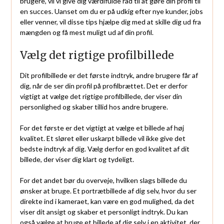
brugere, vil vi give dig værdifulde råd til at gøre din profil til
en succes. Uanset om du er på udkig efter nye kunder, jobs
eller venner, vil disse tips hjælpe dig med at skille dig ud fra
mængden og få mest muligt ud af din profil.
Vælg det rigtige profilbillede
Dit profilbillede er det første indtryk, andre brugere får af
dig, når de ser din profil på profilbrættet. Det er derfor
vigtigt at vælge det rigtige profilbillede, der viser din
personlighed og skaber tillid hos andre brugere.
For det første er det vigtigt at vælge et billede af høj
kvalitet. Et sløret eller uskarpt billede vil ikke give det
bedste indtryk af dig. Vælg derfor en god kvalitet af dit
billede, der viser dig klart og tydeligt.
For det andet bør du overveje, hvilken slags billede du
ønsker at bruge. Et portrætbillede af dig selv, hvor du ser
direkte ind i kameraet, kan være en god mulighed, da det
viser dit ansigt og skaber et personligt indtryk. Du kan
også vælge at bruge et billede af dig selv i en aktivitet, der